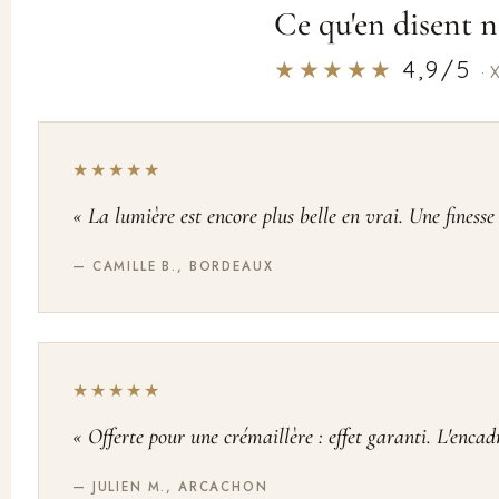
Ce qu'en disent n
★★★★★
4,9/5
· 
★★★★★
« La lumière est encore plus belle en vrai. Une finesse
— CAMILLE B., BORDEAUX
★★★★★
« Offerte pour une crémaillère : effet garanti. L'encad
— JULIEN M., ARCACHON