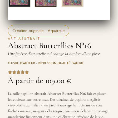
Création originale · Aquarelle
ART ABSTRAIT
Abstract Butterflies N°16
Une fenêtre d’aquarelle qui change la lumière d’une pièce
ŒUVRE D’AUTEUR · IMPRESSION QUALITÉ GALERIE
À partir de
109.00
€
La
toile papillon abstrait Abstract Butterflies N16
fait exploser
les couleurs sur votre mur. Des dizaines de papillons stylisés
virevoltent au milieu d’un
jardin sauvage hallucinant
où
rose
fuchsia intense
,
magenta électrique
,
turquoise éclatant
et
orange
mandarine
fusionnent dans une célébration effrénée de la vie.