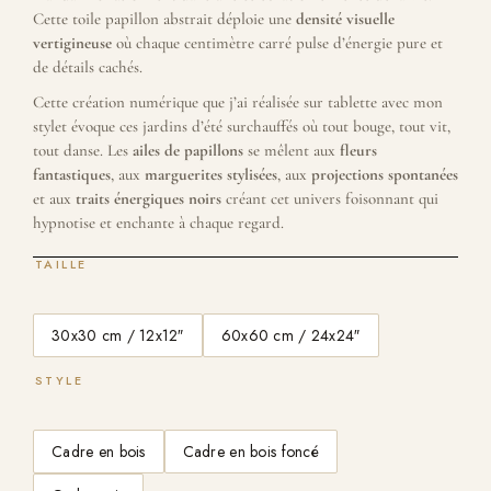
Cette toile papillon abstrait déploie une
densité visuelle
vertigineuse
où chaque centimètre carré pulse d’énergie pure et
de détails cachés.
Cette création numérique que j’ai réalisée sur tablette avec mon
stylet évoque ces jardins d’été surchauffés où tout bouge, tout vit,
tout danse. Les
ailes de papillons
se mêlent aux
fleurs
fantastiques
, aux
marguerites stylisées
, aux
projections spontanées
et aux
traits énergiques noirs
créant cet univers foisonnant qui
hypnotise et enchante à chaque regard.
TAILLE
30x30 cm / 12x12″
60x60 cm / 24x24″
STYLE
Cadre en bois
Cadre en bois foncé